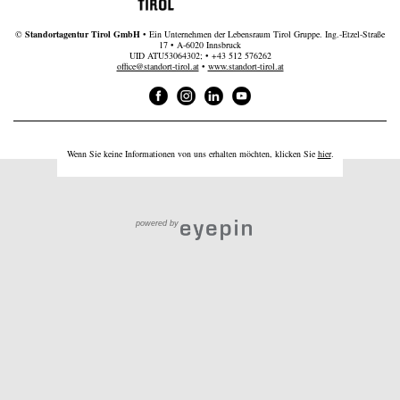
©
Standortagentur Tirol GmbH
• Ein Unternehmen der Lebensraum Tirol Gruppe. Ing.-Etzel-Straße
17 • A-6020 Innsbruck
UID ATU53064302; •
+43 512 576262
office@standort-tirol.at
•
www.standort-tirol.at
Wenn Sie keine Informationen von uns erhalten möchten, klicken Sie
hier
.
powered by