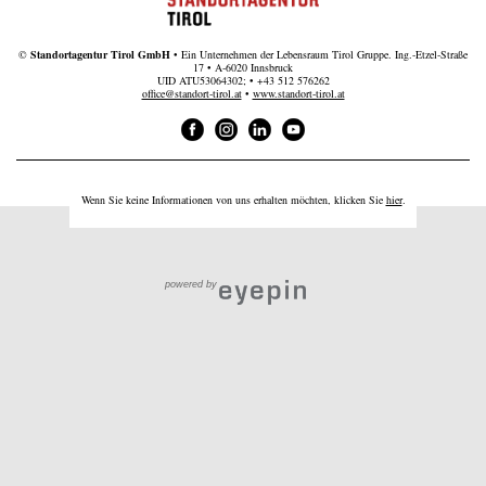
©
Standortagentur Tirol GmbH
• Ein Unternehmen der Lebensraum Tirol Gruppe. Ing.-Etzel-Straße
17 • A-6020 Innsbruck
UID ATU53064302; •
+43 512 576262
office@standort-tirol.at
•
www.standort-tirol.at
Wenn Sie keine Informationen von uns erhalten möchten, klicken Sie
hier
.
powered by